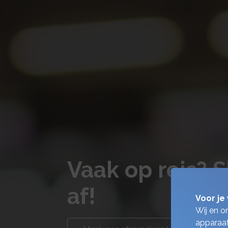
Vaak op reis? 
af!
Voor je 
Wij en o
apparaat