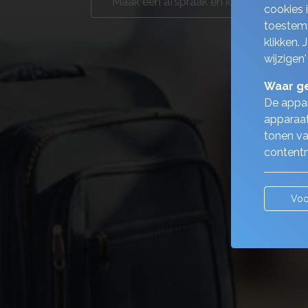
Maak een afspraak en kom langs
cookies 
toestemm
klikken.
wijzigen'
Waar ge
De appar
apparaat
tonen va
contentm
Voo