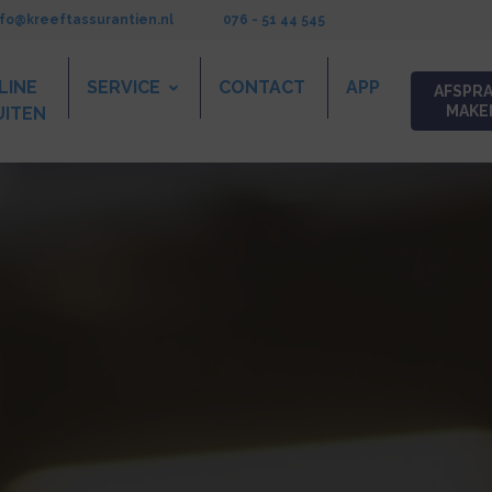
nfo@kreeftassurantien.nl
076 - 51 44 545
LINE
SERVICE
CONTACT
APP
AFSPR
MAKE
UITEN