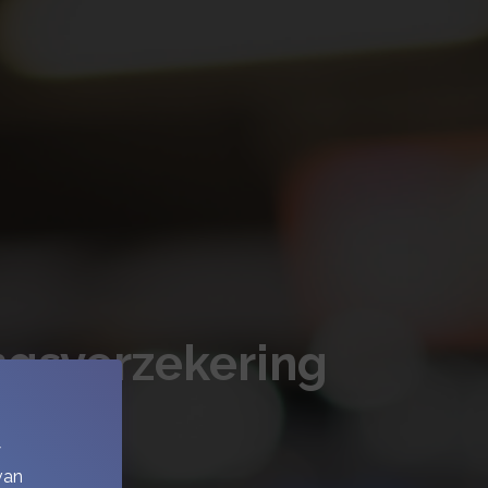
ingsverzekering
w
van