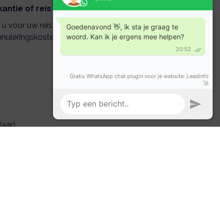
antie of reis gedekt?
t u voor uw reis een goede
nuleringskosten van uw reis
laar)