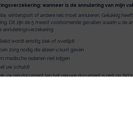
ngsverzekering: wanneer is de annulering van mijn vak
ie, wintersport of andere reis moet annuleren. Gelukkig heef
ng. Dit zijn de 5 meest voorkomende gevallen waarin u de an
e annuleringsverzekering:
elid wordt ernstig ziek of overlijdt
ben zorg nodig die alleen u kunt geven
om medische redenen niet krijgen
niet uw schuld)
rek uw reisdocument (en het nieuwe document is niet op tijd k