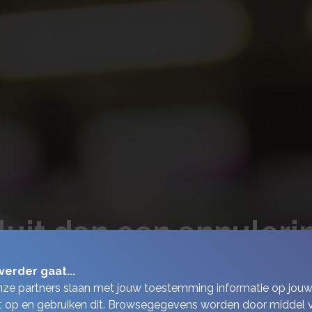
Sluit dan een annuler
verder gaat...
nze partners slaan met jouw toestemming informatie op jou
 op en gebruiken dit. Browsegegevens worden door middel 