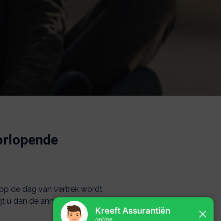
oorlopende
 op de dag van vertrek wordt
ijgt u dan de annuleringskosten