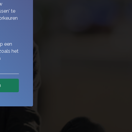
w
sen' te
orkeuren
op een
zoals het
n
n