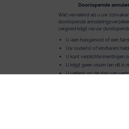
Doorlopende annuleri
Wat vervelend als u uw zonvakant
doorlopende annuleringsverzekeri
vergoed krijgt via uw doorlopend
U, een huisgenoot of een famili
Uw ouder(s) of kind(eren) heb
U kunt verplichte inentingen 
U krijgt geen visum (en dit is 
U verliest op de dag van vert