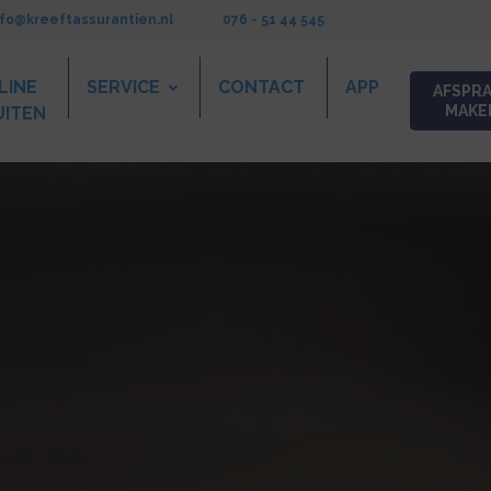
nfo@kreeftassurantien.nl
076 - 51 44 545
LINE
SERVICE
CONTACT
APP
AFSPR
MAKE
UITEN