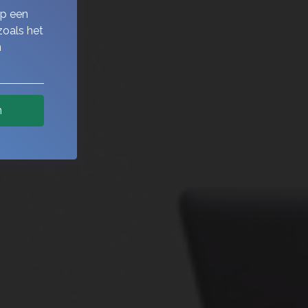
op een
zoals het
n
n