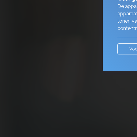
De appar
apparaat
tonen va
contentm
Voo