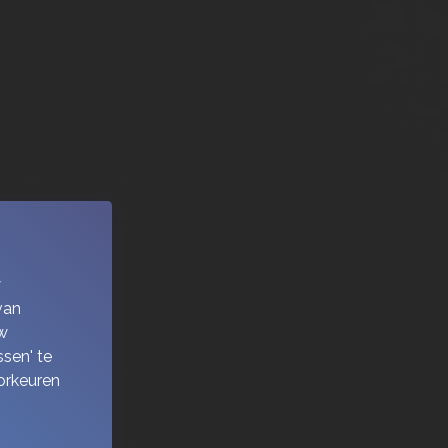
w
van
w
sen' te
orkeuren