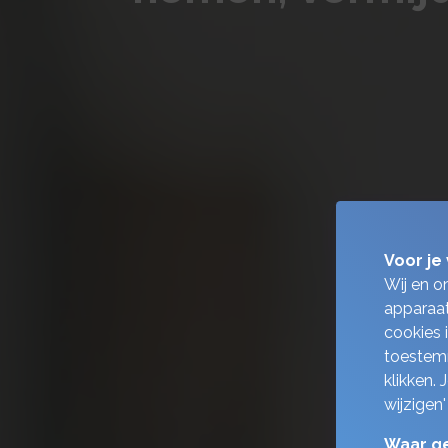
Voor je 
Wij en o
apparaat
cookies 
toestemm
klikken.
wijzigen'
Waar ge