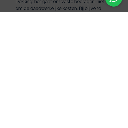
Dekking: het gaat om vaste bedragen, niet
om de daadwerkelijke kosten. Bij blijvend
letsel kunt u zich bijvoorbeeld verzekeren
voor € 50.000 of (afhankelijk van het letsel)
een deel daarvan. Welk deel dat precies is
vindt u in de polisvoorwaarden. Bij overlijden
krijgt u bijvoorbeeld € 10.000 per overledene.
Andere bedragen zijn dus opok mogelijk.
Algemene informatie over
deze verzekering