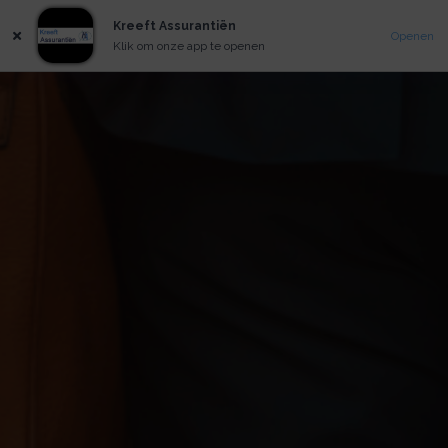
Kreeft Assurantiën
Openen
Klik om onze app te openen