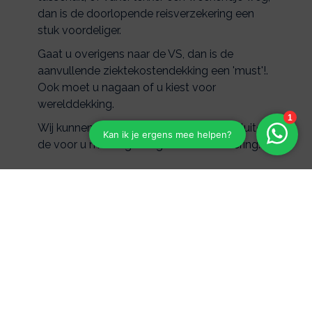
dan is de doorlopende reisverzekering een
stuk voordeliger.
Gaat u overigens naar de VS, dan is de
aanvullende ziektekostendekking een 'must'!.
Ook moet u nagaan of u kiest voor
werelddekking.
Wij kunnen u er meer over vertellen en sluiten
de voor u meest gunstigste reisverzekering.
Algemene informatie over