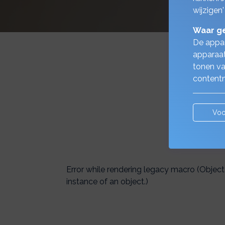
wijzigen'
Waar ge
De appar
apparaat
tonen va
contentm
Bekijk onde
Voo
Error while rendering legacy macro (Object
instance of an object.)