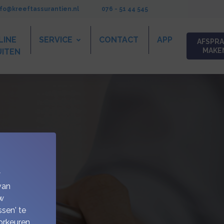
nfo@kreeftassurantien.nl
076 - 51 44 545
LINE
SERVICE
CONTACT
APP
AFSPRA
MAKE
UITEN
w
van
w
sen' te
orkeuren