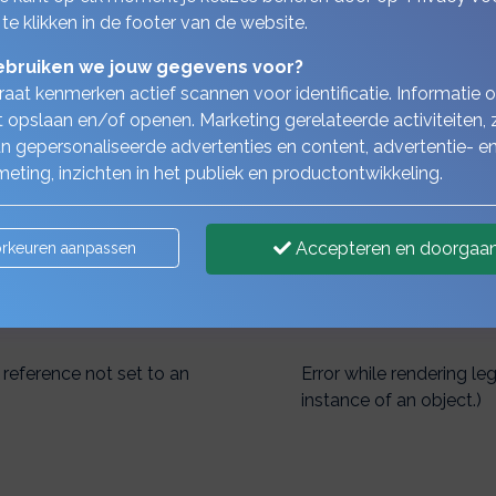
 te klikken in de footer van de website.
bruiken we jouw gegevens voor?
aat kenmerken actief scannen voor identificatie. Informatie 
 opslaan en/of openen. Marketing gerelateerde activiteiten, 
n gepersonaliseerde advertenties en content, advertentie- e
Uitlegvideo's werkgever & pensioe
eting, inzichten in het publiek en productontwikkeling.
rstaande video's voor een beter begrip van de verschillende 
Accepteren en doorgaa
rkeuren aanpassen
 reference not set to an
Error while rendering l
instance of an object.)