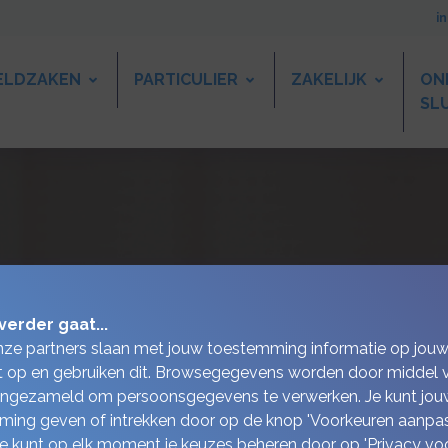
i
ELDZAKEN
PARTICULIER
ZAKELIJK
ON
SL
ensioen
verder gaat...
nze partners slaan met jouw toestemming informatie op jou
 op en gebruiken dit. Browsegegevens worden door middel 
ingezameld om persoonsgegevens te verwerken. Je kunt jou
ing geven of intrekken door op de knop 'Voorkeuren aanpas
 Je kunt op elk moment je keuzes beheren door op 'Privacy vo